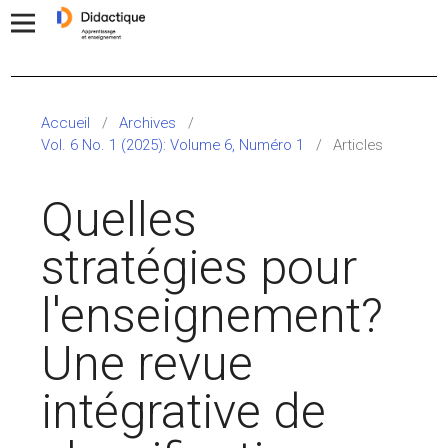
Accueil
/
Archives
/
Vol. 6 No. 1 (2025): Volume 6, Numéro 1
/
Articles
Quelles
stratégies pour
l'enseignement?
Une revue
intégrative de