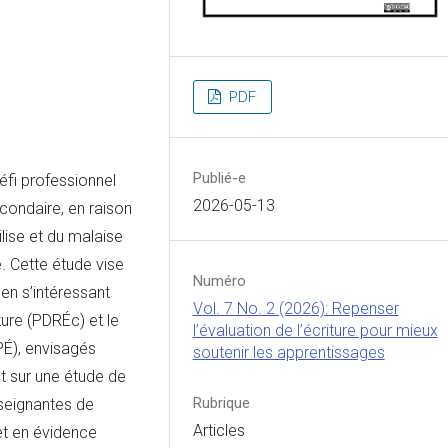
PDF
Publié-e
éfi professionnel
2026-05-13
condaire, en raison
lise et du malaise
. Cette étude vise
Numéro
en s’intéressant
Vol. 7 No. 2 (2026): Repenser
iture (PDRÉc) et le
l’évaluation de l’écriture pour mieux
PÉ), envisagés
soutenir les apprentissages
t sur une étude de
Rubrique
seignantes de
Articles
et en évidence